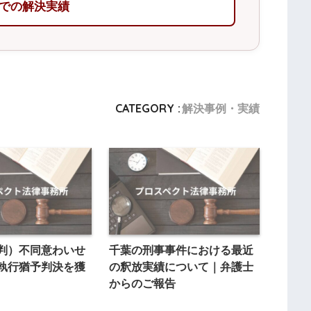
での解決実績
CATEGORY :
解決事例・実績
判）不同意わいせ
千葉の刑事事件における最近
執行猶予判決を獲
の釈放実績について｜弁護士
からのご報告