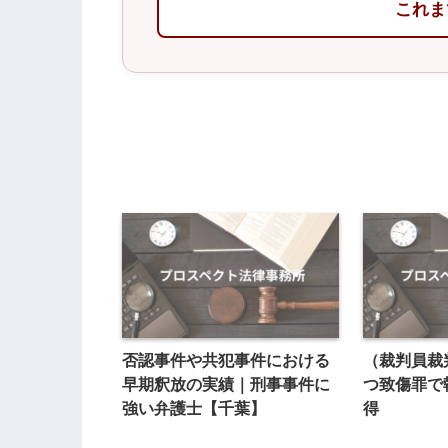
これま
否認事件や共犯事件における
（裁判員裁
早期釈放の実績｜刑事事件に
つ致傷罪で
強い弁護士【千葉】
得