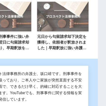
刑事事件に強い弁
元日から勾留請求却下決定を
翌日に勾留請求却
獲得し、依頼者が釈放されま
り、早期釈放を実
した｜早期釈放に強い弁護士
（プロスペクト法律事務所）
ト法律事務所の弁護士、坂口靖です。刑事事件を
扱っており、ご本人やご家族が突然直面する不安
面で、できるだけ早く、的確に対応することを大
ます。YouTubeでも、刑事事件に関する情報を実
発信しています。