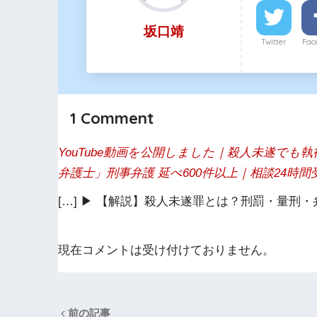
坂口靖
Twitter
Fac
1
Comment
YouTube動画を公開しました｜殺人未遂でも
弁護士」刑事弁護 延べ600件以上｜相談24時間
[…] ▶ 【解説】殺人未遂罪とは？刑罰・量刑・弁
現在コメントは受け付けておりません。
前の記事