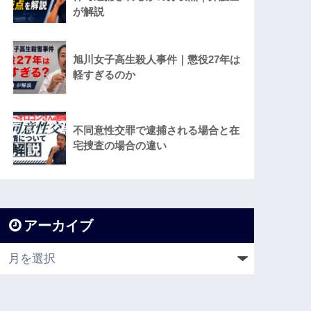
が解説
旭川女子高生殺人事件｜懲役27年は
軽すぎるのか
不同意性交罪で逮捕される場合と在
宅捜査の場合の違い
アーカイブ