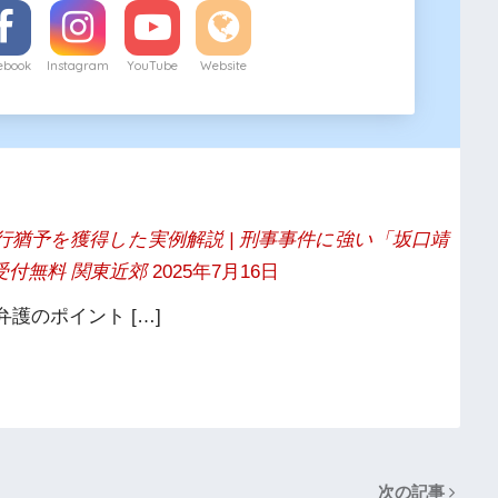
ebook
Instagram
YouTube
Website
執行猶予を獲得した実例解説 | 刑事事件に強い「坂口靖
受付無料 関東近郊
2025年7月16日
護のポイント […]
次の記事