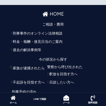
HOME
ご相談・費用
刑事事件のオンライン法律相談
料金・報酬・接見日当のご案内
過去の解決事例等
今の状況から探す
警察から呼び出された
家族が逮捕されたら
釈放を目指す方へ
不起訴を目指す方へ
示談したい方へ
刑事手続の流れ
LINEで相談
事件別弁護内
ホーム
メール
無料相談