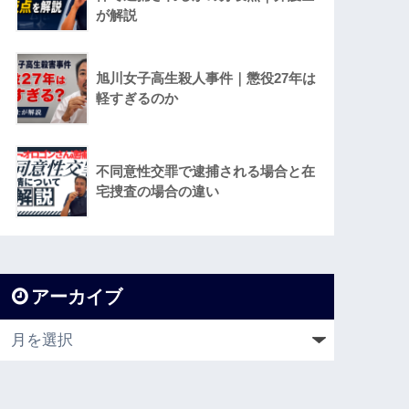
が解説
旭川女子高生殺人事件｜懲役27年は
軽すぎるのか
不同意性交罪で逮捕される場合と在
宅捜査の場合の違い
アーカイブ